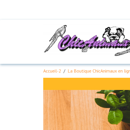
Accueil-2
La Boutique ChicAnimaux en lign