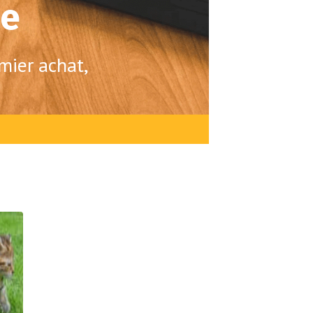
ée
mier achat,