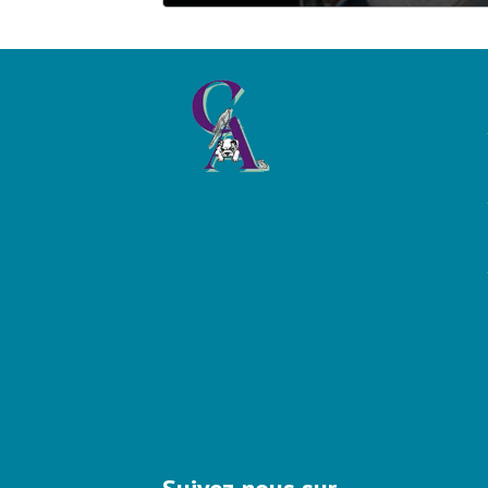
essentiel de la sécurité routière. Selon l
publiées par l’ONISR (
Sécurité routière – M
bilan de 2024, environ
8 %
des conducteur
passagers arrière ne portent pas systémat
non‑port de la ceinture demeure ainsi un 
sur les routes françaises, malgré plus de