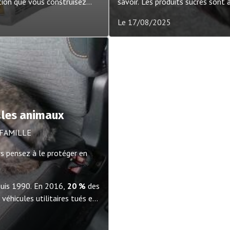
tion que vous construisez
savoir. Les produits sucrés sont
s permettra de développer
Le 17/08/2025
instants unique.
r les animaux
 FAMILLE
s pensez à le protéger en
epuis 1990. En 2016,
20 %
des
véhicules utilitaires tués et
taient pas attachés (source :
sécurité reste un élément