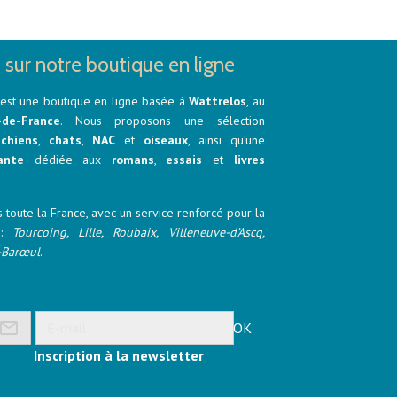
 sur notre boutique en ligne
est une boutique en ligne basée à
Wattrelos
, au
-de-France
. Nous proposons une sélection
r
chiens
,
chats
,
NAC
et
oiseaux
, ainsi qu’une
ante
dédiée aux
romans
,
essais
et
livres
 toute la France, avec un service renforcé pour la
e :
Tourcoing, Lille, Roubaix, Villeneuve-d’Ascq,
-Barœul
.
OK
Inscription à la newsletter