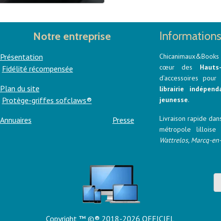
es données les plus récentes
inistère de l’Intérieur
) le
s et près de
15 %
des
Informations
Notre entreprise
iquement leur ceinture. Le
facteur majeur de mortalité
Présentation
Chicanimaux&Books 
 50 ans de réglementation.
cœur des
Hauts
Fidélité récompensée
d’accessoires pou
Plan du site
librairie indépend
Protège-griffes sofclaws®
jeunesse
.
Livraison rapide dans
Annuaires
Presse
métropole lillois
Wattrelos, Marcq-en
Copyright ™
©® 2018-2026 OFFICIEL