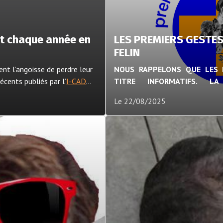
t chaque année en
LES PREMIERS GESTES
FELIN
ent l’angoisse de perdre leur
NOUS RAPPELONS QUE LES 
cents publiés par l’
I-CAD
TITRE INFORMATIFS. LA
ivores domestiques)
IMPORTANTES, ILS EXISTE
Le 22/08/2025
du phénomène.
PROFESSIONNELLES. Elle e
secouriste du travail et la
civiques de niveau 1 et 2, 
régulièrement.