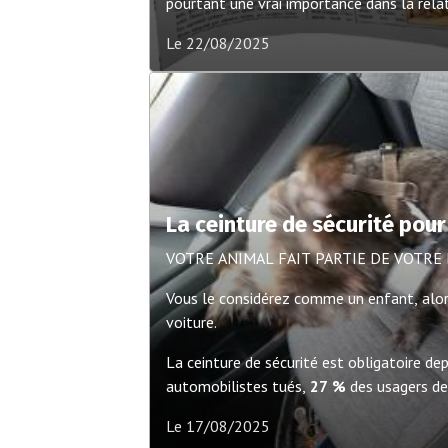
pourtant une vrai importance dans la rela
avec votre compagnon. Joué avec lui vou
Le 22/08/2025
une relation de confiance et partager des 
La ceinture de sécurité pou
VOTRE ANIMAL FAIT PARTIE DE VOTRE
Vous le considérez comme un enfant, alor
voiture.
La ceinture de sécurité est obligatoire d
automobilistes tués,
27 %
des usagers de 
25 %
des usagers de poids lourds tués n’é
Le 17/08/2025
sécurité-routière.gouv.fr
). La ceinture de 