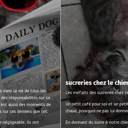
sucreries chez le chie
dans la vie de tous les
Les méfaits des sucreries chez le
 des responsabilités sur sa
Un petit café pour soi et un pet
 c’est aussi des moments de
chaud, pourquoi ne pas lui donne
rs sur ces derniers que cet
 négligeable, ils ont
En donnant du sucre à votre chi