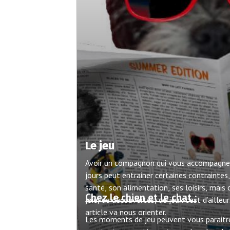
Le jeu
Avoir un compagnon qui vous accompagnes 
jours peut entrainer certaines contraintes,
santé, son alimentation, ses loisirs, mais
Chez le chien et le chat :
joie, de découvertes, de jeux c’est d’ailleu
article va nous orienter.
Les moments de jeu peuvent vous paraitre