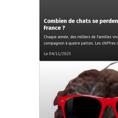
Combien de chats se perden
France ?
Chaque année, des milliers de familles viv
compagnon à quatre pattes. Les chiffres ré
(fichier national d’identification des carn
Le 04/11/2025
permettent de mieux mesurer l’ampleur 