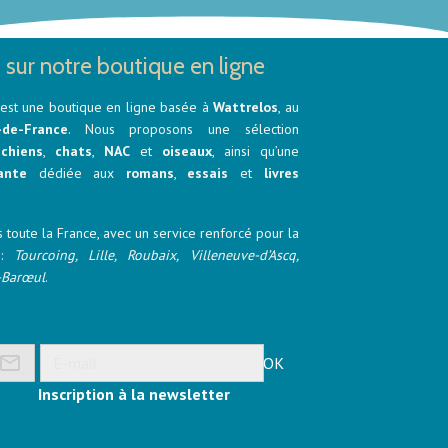
 sur notre boutique en ligne
est une boutique en ligne basée à
Wattrelos
, au
-de-France
. Nous proposons une sélection
r
chiens
,
chats
,
NAC
et
oiseaux
, ainsi qu’une
ante
dédiée aux
romans
,
essais
et
livres
 toute la France, avec un service renforcé pour la
e :
Tourcoing, Lille, Roubaix, Villeneuve-d’Ascq,
-Barœul
.
OK
Inscription à la newsletter