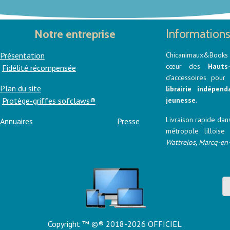
Informations
Notre entreprise
Présentation
Chicanimaux&Books 
cœur des
Hauts
Fidélité récompensée
d’accessoires pou
Plan du site
librairie indépend
Protège-griffes sofclaws®
jeunesse
.
Livraison rapide dans
Annuaires
Presse
métropole lillois
Wattrelos, Marcq-en
Copyright ™
©® 2018-2026 OFFICIEL